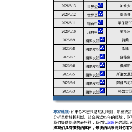
2026/6/13
加拿大
世界盃
2026/6/12
墨西哥
世界盃
2026/6/11
華保斯F
瑞典甲
2026/6/10
奧斯達
瑞典甲
2026/6/9
荷蘭
國際友誼
2026/6/8
希臘
國際友誼
2026/6/7
蘇格蘭
國際友誼
2026/6/6
俄羅斯
國際友誼
2026/6/5
斯洛文尼
國際友誼
2026/6/4
阿爾巴尼
國際友誼
2026/6/3
格魯吉
國際友誼
專家建議:
如果你不想只是胡亂猜測，那麼或許
分析員所解析判斷。結合將近85年的經驗，
我們提供賠率的表格裡，我們以
深藍
色強調出
擇我们具有優勢的隊伍，最後的結果將對你有