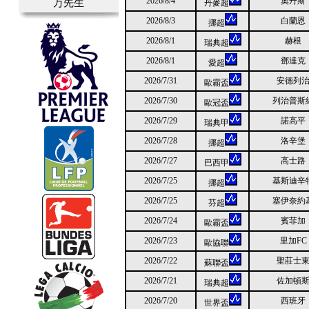
2026/8/4
奧丹斯
万先生
丹麥超
2026/8/3
白蘭恩
挪超
2026/8/1
赫根
瑞典超
2026/8/1
鄧達克
愛超
2026/7/31
安德列
歐霸盃
2026/7/30
列治普斯
歐冠盃
2026/7/29
諾高平
瑞典甲
2026/7/28
洛辛堡
挪超
2026/7/27
高士路
巴西甲
2026/7/25
基斯迪辛
挪超
2026/7/25
塞伊奈約
芬超
2026/7/24
賓菲加
歐霸盃
2026/7/23
里加FC
歐協聯
2026/7/22
聖莊士
蘇聯盃
2026/7/21
佐加頓
瑞典超
2026/7/20
西班牙
世界盃