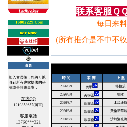
联系客服ＱＱ：
每日来料
16882229
.C
om
(所有推介是不中不收
會員
加入會員後，您將可以
時 間
联 赛
上 盤
收到所有專家提供的秘
2026/8/9
格拉茨
奧甲
訣或是特惠專案：
2026/8/8
狼隊
英聯盃
在线QQ
2026/8/7
比錫達
歐霸盃
1219858657(留言)
2026/8/6
費倫斯華
歐霸盃
客服電話
2026/8/5
沙姆洛克
歐霸盃
13766***321