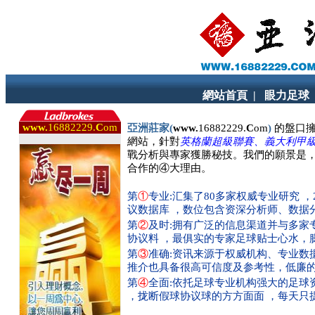
網站首頁
|
眼力足球
www.
16882229.
C
om
亞洲莊家(
www.
16882229.
C
om
)
的盤口擁
網站，針對
英格蘭超級聯賽、義大利甲
戰分析與專家獲勝秘技。我們的願景是，
合作的④大理由。
第
①
专业:汇集了80多家权威专业研究 
议数据库 ，数位包含资深分析师、数据
第
②
及时:拥有广泛的信息渠道并与多家
协议料 ，最俱实的专家足球贴士心水，
第
③
准确:资讯来源于权威机构、专业数
推介也具备很高可信度及参考性，低廉
第
④
全面:依托足球专业机构强大的足球
，拢断假球协议球的方方面面 ，每天只